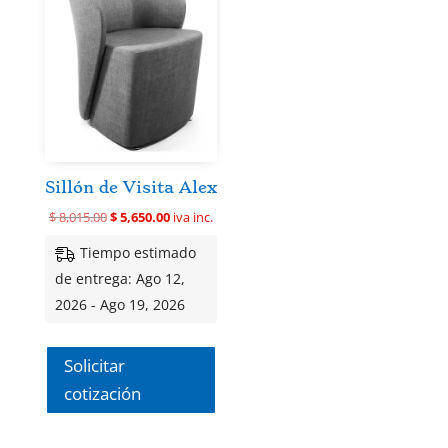
Sillón de Visita Alex
El
El
$
8,015.00
$
5,650.00
iva inc.
precio
precio
Tiempo estimado
original
actual
de entrega: Ago 12,
era:
es:
2026 - Ago 19, 2026
$ 8,015.00.
$ 5,650.00.
Solicitar
cotización