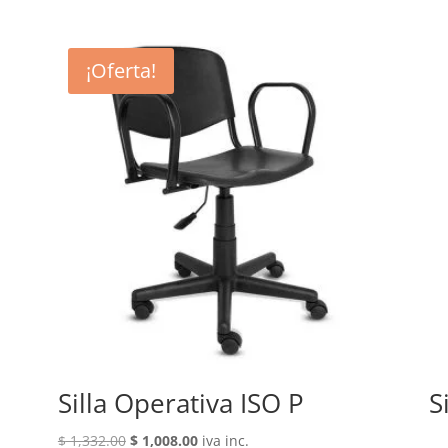
¡Oferta!
Silla Operativa ISO P
S
El
El
$
1,332.00
$
1,008.00
iva inc.