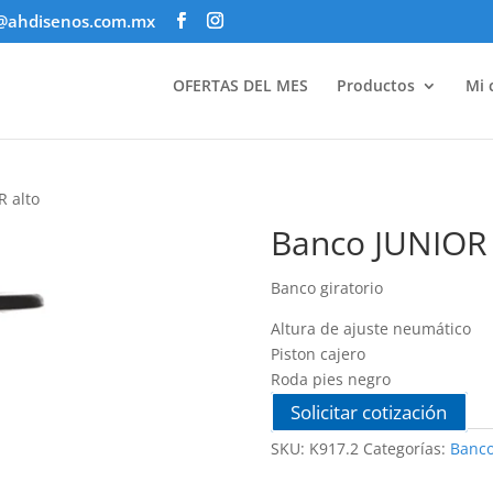
@ahdisenos.com.mx
OFERTAS DEL MES
Productos
Mi 
R alto
Banco JUNIOR 
Banco giratorio
Altura de ajuste neumático
Piston cajero
Roda pies negro
Solicitar cotización
SKU:
K917.2
Categorías:
Banc