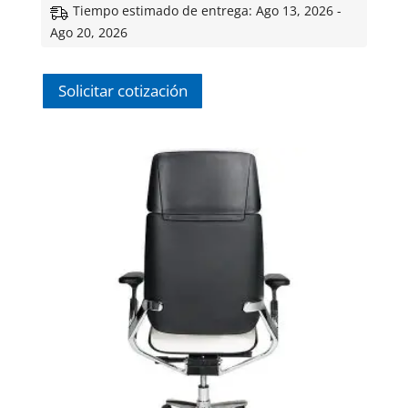
precio
precio
Tiempo estimado de entrega: Ago 13, 2026 -
original
actual
Ago 20, 2026
era:
es:
$ 5,796.00.
$ 3,382.00.
Solicitar cotización