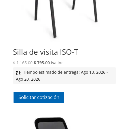
Silla de visita ISO-T
El
El
$
1,165.00
$
795.00
iva inc.
precio
precio
Tiempo estimado de entrega: Ago 13, 2026 -
original
actual
Ago 20, 2026
era:
es:
$ 1,165.00.
$ 795.00.
Solicitar cotización