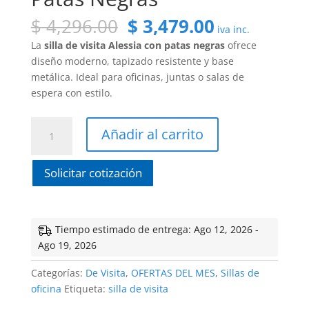
El
El
$
4,296.00
$
3,479.00
iva inc.
precio
precio
La
silla de visita Alessia con patas negras
ofrece
original
actual
diseño moderno, tapizado resistente y base
era:
es:
metálica. Ideal para oficinas, juntas o salas de
$ 4,296.00.
$ 3,479.00.
espera con estilo.
Silla
Añadir al carrito
de
Visita
Solicitar cotización
Alessia
con
Patas
Negras
Tiempo estimado de entrega: Ago 12, 2026 -
cantidad
Ago 19, 2026
Categorías:
De Visita
,
OFERTAS DEL MES
,
Sillas de
oficina
Etiqueta:
silla de visita