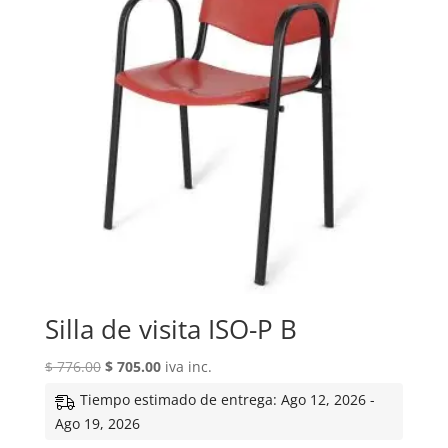
Silla de visita ISO-P B
El
El
$
776.00
$
705.00
iva inc.
precio
precio
Tiempo estimado de entrega: Ago 12, 2026 -
original
actual
Ago 19, 2026
era:
es: