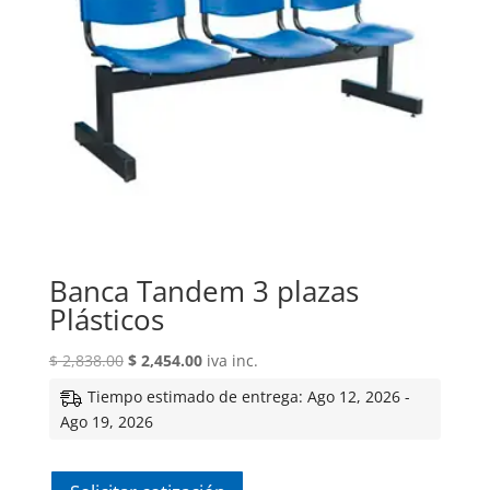
Banca Tandem 3 plazas
Plásticos
El
El
$
2,838.00
$
2,454.00
iva inc.
precio
precio
Tiempo estimado de entrega: Ago 12, 2026 -
original
actual
Ago 19, 2026
era:
es:
$ 2,838.00.
$ 2,454.00.