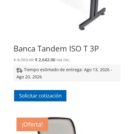
Banca Tandem ISO T 3P
El
El
$
4,303.00
$
2,642.00
iva inc.
precio
precio
Tiempo estimado de entrega: Ago 13, 2026 -
original
actual
Ago 20, 2026
era:
es:
$ 4,303.00.
$ 2,642.00.
Solicitar cotización
¡Oferta!