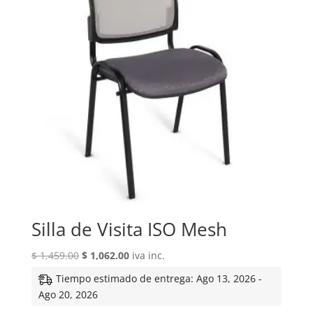
Silla de Visita ISO Mesh
El
El
$
1,459.00
$
1,062.00
iva inc.
precio
precio
Tiempo estimado de entrega: Ago 13, 2026 -
original
actual
Ago 20, 2026
era:
es: