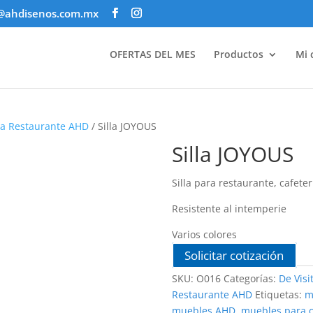
@ahdisenos.com.mx
OFERTAS DEL MES
Productos
Mi 
ara Restaurante AHD
/ Silla JOYOUS
Silla JOYOUS
Silla para restaurante, cafeter
Resistente al intemperie
Varios colores
Solicitar cotización
SKU:
O016
Categorías:
De Visi
Restaurante AHD
Etiquetas:
m
muebles AHD
,
muebles para o