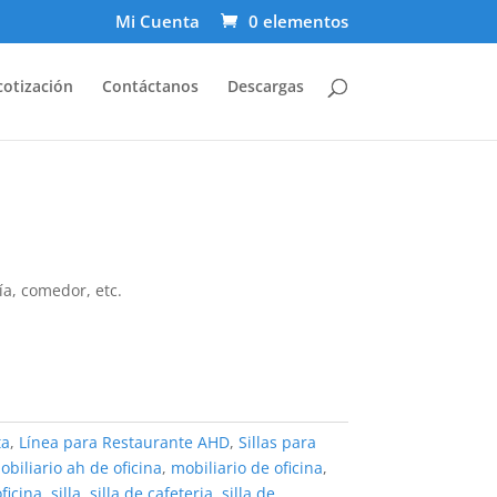
Mi Cuenta
0 elementos
cotización
Contáctanos
Descargas
ía, comedor, etc.
ta
,
Línea para Restaurante AHD
,
Sillas para
obiliario ah de oficina
,
mobiliario de oficina
,
ficina
,
silla
,
silla de cafeteria
,
silla de