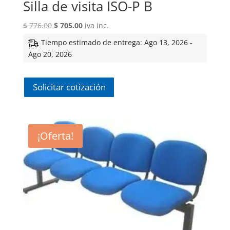
Silla de visita ISO-P B
El
El
$
776.00
$
705.00
iva inc.
precio
precio
Tiempo estimado de entrega: Ago 13, 2026 -
original
actual
Ago 20, 2026
era:
es:
$ 776.00.
$ 705.00.
Solicitar cotización
¡Oferta!