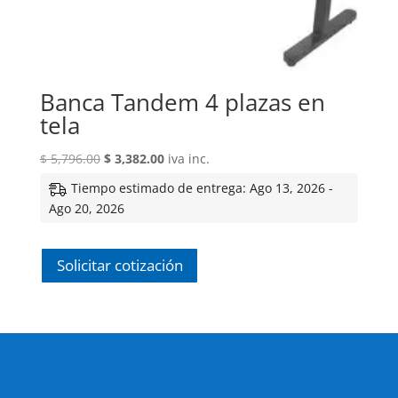
Banca Tandem 4 plazas en
tela
El
El
$
5,796.00
$
3,382.00
iva inc.
precio
precio
Tiempo estimado de entrega: Ago 13, 2026 -
original
actual
Ago 20, 2026
era:
es:
$ 5,796.00.
$ 3,382.00.
Solicitar cotización