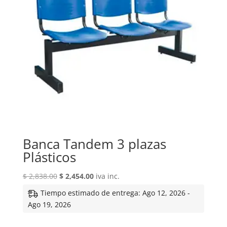
Banca Tandem 3 plazas
Plásticos
El
El
$
2,838.00
$
2,454.00
iva inc.
precio
precio
Tiempo estimado de entrega: Ago 12, 2026 -
original
actual
Ago 19, 2026
era:
es:
$ 2,838.00.
$ 2,454.00.