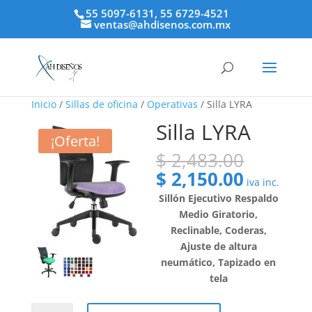
55 5097-6131, 55 6729-4521
ventas@ahdisenos.com.mx
Inicio
/
Sillas de oficina
/
Operativas
/ Silla LYRA
Silla LYRA
¡Oferta!
El
$
2,483.00
precio
El
$
2,150.00
iva inc.
origina
precio
Sillón Ejecutivo Respaldo
era:
actual
Medio Giratorio,
$ 2,483
es:
Reclinable, Coderas,
$ 2,150.
Ajuste de altura
neumático, Tapizado en
tela
Silla