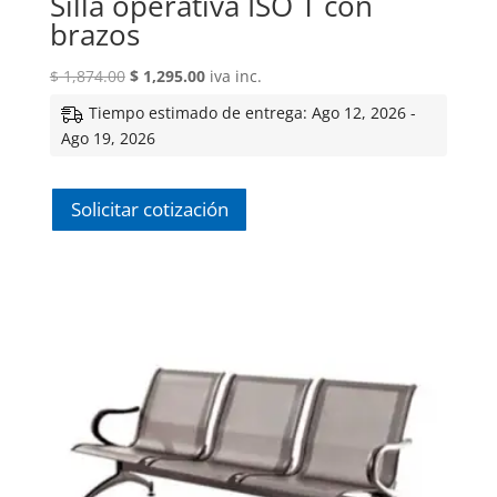
Silla operativa ISO T con
brazos
El
El
$
1,874.00
$
1,295.00
iva inc.
precio
precio
Tiempo estimado de entrega: Ago 12, 2026 -
original
actual
Ago 19, 2026
era:
es:
$ 1,874.00.
$ 1,295.00.
Solicitar cotización