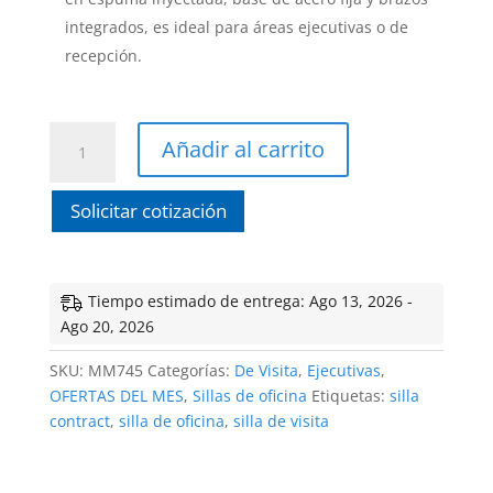
integrados, es ideal para áreas ejecutivas o de
recepción.
Sillón
Añadir al carrito
de
Visita
Solicitar cotización
Alassio
cantidad
Tiempo estimado de entrega: Ago 13, 2026 -
Ago 20, 2026
SKU:
MM745
Categorías:
De Visita
,
Ejecutivas
,
OFERTAS DEL MES
,
Sillas de oficina
Etiquetas:
silla
contract
,
silla de oficina
,
silla de visita