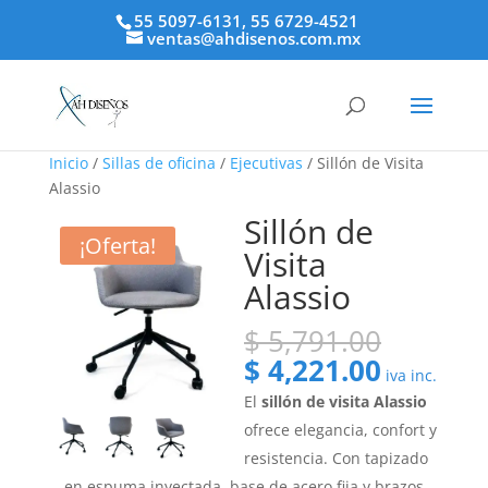
55 5097-6131, 55 6729-4521
ventas@ahdisenos.com.mx
Inicio
/
Sillas de oficina
/
Ejecutivas
/ Sillón de Visita
Alassio
Sillón de
¡Oferta!
Visita
Alassio
El
$
5,791.00
precio
El
$
4,221.00
iva inc.
origina
precio
El
sillón de visita Alassio
era:
actual
ofrece elegancia, confort y
$ 5,791
es:
resistencia. Con tapizado
$ 4,221.
en espuma inyectada, base de acero fija y brazos