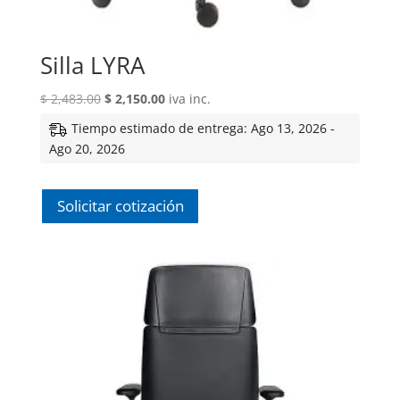
Silla LYRA
El
El
$
2,483.00
$
2,150.00
iva inc.
precio
precio
Tiempo estimado de entrega: Ago 13, 2026 -
original
actual
Ago 20, 2026
era:
es:
$ 2,483.00.
$ 2,150.00.
Solicitar cotización