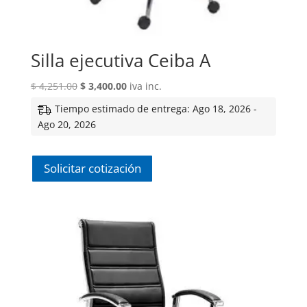
Silla ejecutiva Ceiba A
El
El
$
4,251.00
$
3,400.00
iva inc.
precio
precio
Tiempo estimado de entrega: Ago 18, 2026 -
original
actual
Ago 20, 2026
era:
es:
$ 4,251.00.
$ 3,400.00.
Solicitar cotización