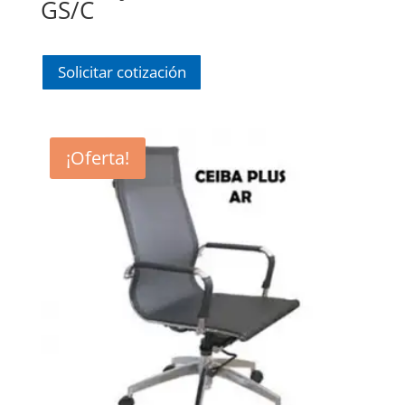
GS/C
Solicitar cotización
¡Oferta!