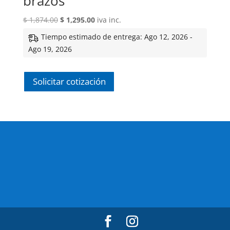
brazos
El
El
$
1,874.00
$
1,295.00
iva inc.
precio
precio
Tiempo estimado de entrega: Ago 12, 2026 -
original
actual
Ago 19, 2026
era:
es:
$ 1,874.00.
$ 1,295.00.
Solicitar cotización