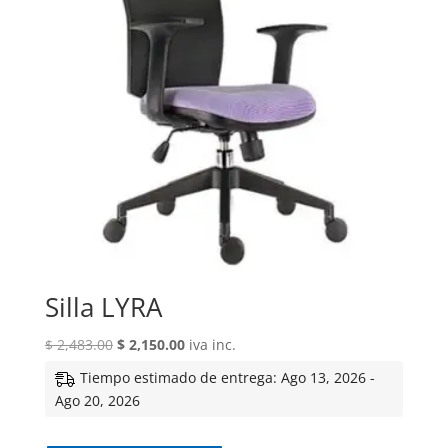
Silla LYRA
El
El
$
2,483.00
$
2,150.00
iva inc.
precio
precio
Tiempo estimado de entrega: Ago 13, 2026 -
original
actual
Ago 20, 2026
era:
es:
$ 2,483.00.
$ 2,150.00.