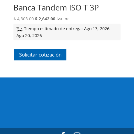
Banca Tandem ISO T 3P
El
El
$
4,303.00
$
2,642.00
iva inc.
precio
precio
Tiempo estimado de entrega: Ago 13, 2026 -
original
actual
Ago 20, 2026
era:
es:
$ 4,303.00.
$ 2,642.00.
Solicitar cotización