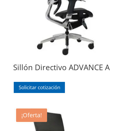
Sillón Directivo ADVANCE A
Solicitar cotización
¡Oferta!