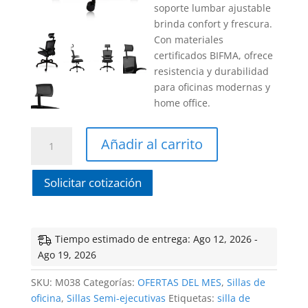
soporte lumbar ajustable
brinda confort y frescura.
Con materiales
certificados BIFMA, ofrece
resistencia y durabilidad
para oficinas modernas y
home office.
Sillón
Añadir al carrito
SAMOS
con
Solicitar cotización
cabecera
cantidad
Tiempo estimado de entrega: Ago 12, 2026 -
Ago 19, 2026
SKU:
M038
Categorías:
OFERTAS DEL MES
,
Sillas de
oficina
,
Sillas Semi-ejecutivas
Etiquetas:
silla de