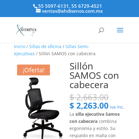
55 5097-6131, 55 6729-4521
ventas@ahdisenos.com.mx
Inicio
/
Sillas de oficina
/
Sillas Semi-
ejecutivas
/ Sillón SAMOS con cabecera
Sillón
¡Oferta!
SAMOS con
cabecera
El
$
2,663.00
precio
El
$
2,263.00
iva inc.
origina
precio
La
silla ejecutiva Samos
era:
actual
con cabecera
combina
$ 2,663
es:
ergonomía y estilo. Su
$ 2,263.
respaldo en malla con