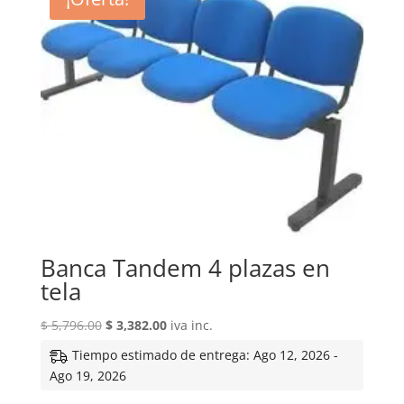
Banca Tandem 4 plazas en
tela
El
El
$
5,796.00
$
3,382.00
iva inc.
precio
precio
Tiempo estimado de entrega: Ago 12, 2026 -
original
actual
Ago 19, 2026
era:
es: