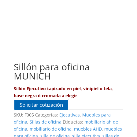
Sillón para oficina
MUNICH
Sillón Ejecutivo tapizado en piel, vinipiel o tela,
base negra ó cromada a elegir
Solicitar cotización
SKU:
F005
Categorías:
Ejecutivas
,
Muebles para
oficina
,
Sillas de oficina
Etiquetas:
mobiliario ah de
oficina
,
mobiliario de oficina
,
muebles AHD
,
muebles
para oficina
,
silla de oficina
,
silla ejecutiva
,
sillas de