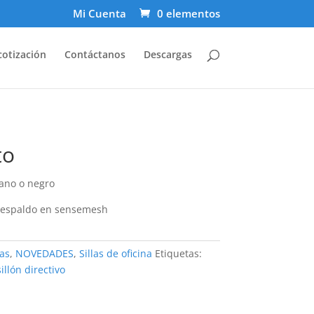
Mi Cuenta
0 elementos
cotización
Contáctanos
Descargas
to
lano o negro
 respaldo en sensemesh
vas
,
NOVEDADES
,
Sillas de oficina
Etiquetas:
sillón directivo