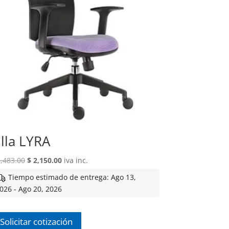
illa LYRA
El
El
,483.00
$
2,150.00
iva inc.
precio
precio
Tiempo estimado de entrega: Ago 13,
original
actual
026 - Ago 20, 2026
era:
es:
$ 2,483.00.
$ 2,150.00.
Solicitar cotización