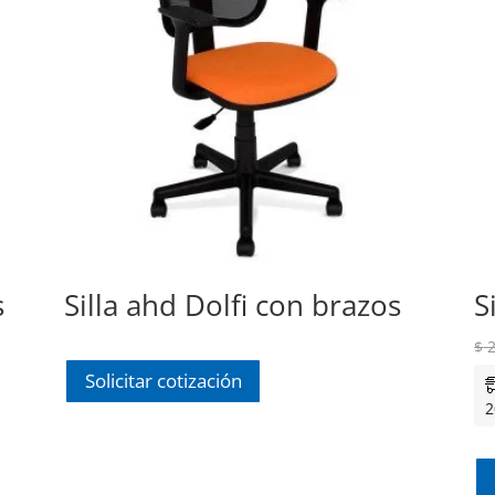
s
Silla ahd Dolfi con brazos
S
$
2
Solicitar cotización
2