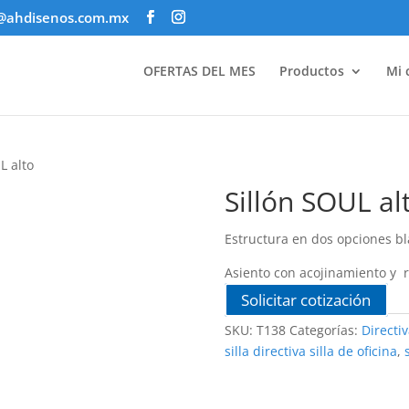
@ahdisenos.com.mx
OFERTAS DEL MES
Productos
Mi 
L alto
Sillón SOUL al
Estructura en dos opciones b
Asiento con acojinamiento y
Solicitar cotización
SKU:
T138
Categorías:
Directi
silla directiva silla de oficina
,