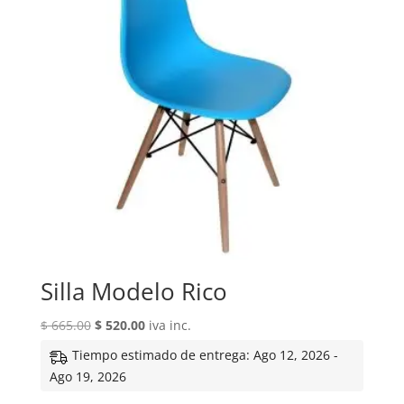
Silla Modelo Rico
El
El
$
665.00
$
520.00
iva inc.
precio
precio
Tiempo estimado de entrega: Ago 12, 2026 -
original
actual
Ago 19, 2026
era:
es: