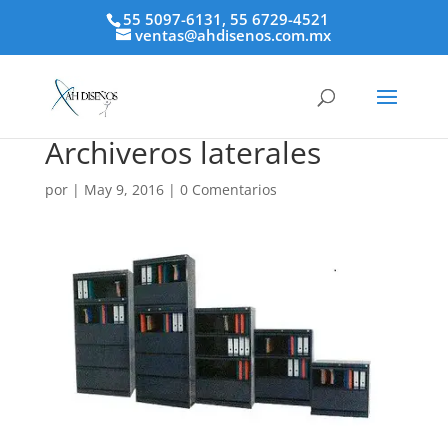
55 5097-6131, 55 6729-4521
ventas@ahdisenos.com.mx
Archiveros laterales
por
|
May 9, 2016
|
0 Comentarios