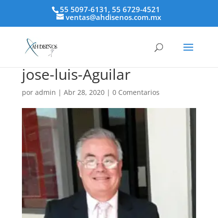
55 5097-6131, 55 6729-4521
ventas@ahdisenos.com.mx
jose-luis-Aguilar
por
admin
|
Abr 28, 2020
|
0 Comentarios