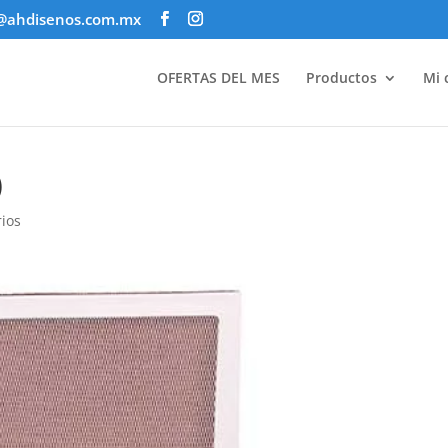
@ahdisenos.com.mx
OFERTAS DEL MES
Productos
Mi 
)
ios