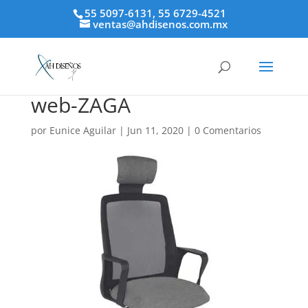
55 5097-6131, 55 6729-4521
ventas@ahdisenos.com.mx
web-ZAGA
por
Eunice Aguilar
|
Jun 11, 2020
|
0 Comentarios