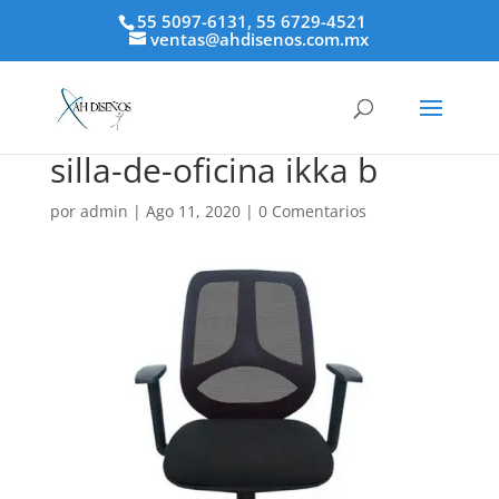
55 5097-6131, 55 6729-4521
ventas@ahdisenos.com.mx
silla-de-oficina ikka b
por
admin
|
Ago 11, 2020
|
0 Comentarios