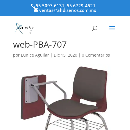
55 5097-6131, 55 6729-4521
ventas@ahdisenos.com.mx
web-PBA-707
por
Eunice Aguilar
|
Dic 15, 2020
|
0 Comentarios