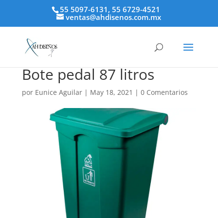
55 5097-6131, 55 6729-4521
ventas@ahdisenos.com.mx
Bote pedal 87 litros
por
Eunice Aguilar
|
May 18, 2021
|
0 Comentarios