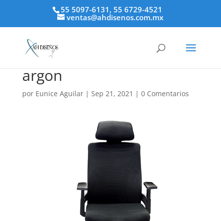
55 5097-6131, 55 6729-4521
ventas@ahdisenos.com.mx
argon
por
Eunice Aguilar
|
Sep 21, 2021
|
0 Comentarios