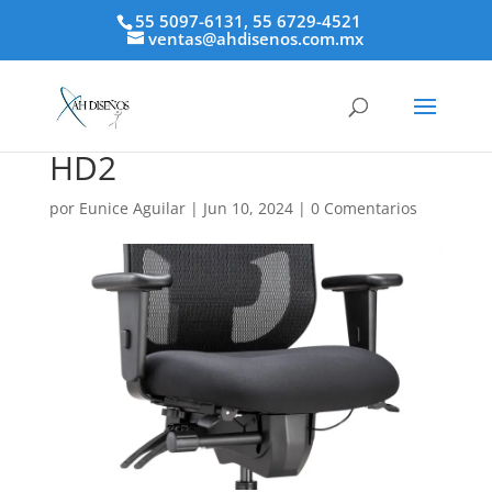
55 5097-6131, 55 6729-4521
ventas@ahdisenos.com.mx
HD2
por
Eunice Aguilar
|
Jun 10, 2024
|
0 Comentarios