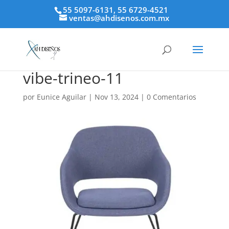
55 5097-6131, 55 6729-4521
ventas@ahdisenos.com.mx
vibe-trineo-11
por
Eunice Aguilar
|
Nov 13, 2024
|
0 Comentarios