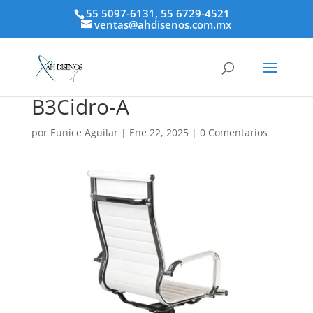
55 5097-6131, 55 6729-4521
ventas@ahdisenos.com.mx
B3Cidro-A
por
Eunice Aguilar
|
Ene 22, 2025
|
0 Comentarios