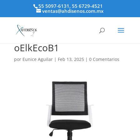
55 5097-6131, 55 6729-4521
ventas@ahdisenos.com.mx
oElkEcoB1
por
Eunice Aguilar
|
Feb 13, 2025
|
0 Comentarios