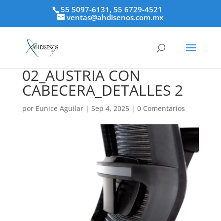
55 5097-6131, 55 6729-4521
ventas@ahdisenos.com.mx
02_AUSTRIA CON
CABECERA_DETALLES 2
por
Eunice Aguilar
|
Sep 4, 2025
|
0 Comentarios