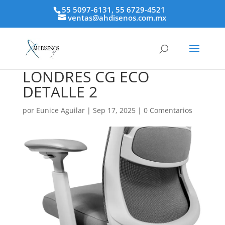
55 5097-6131, 55 6729-4521
ventas@ahdisenos.com.mx
LONDRES CG ECO
DETALLE 2
por
Eunice Aguilar
|
Sep 17, 2025
|
0 Comentarios