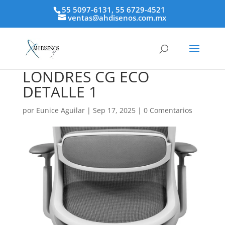
55 5097-6131, 55 6729-4521
ventas@ahdisenos.com.mx
LONDRES CG ECO
DETALLE 1
por
Eunice Aguilar
|
Sep 17, 2025
|
0 Comentarios