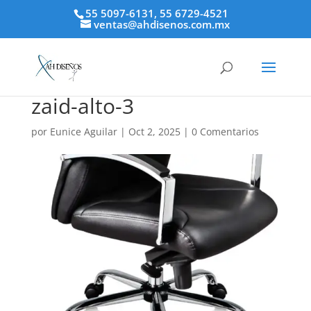
55 5097-6131, 55 6729-4521
ventas@ahdisenos.com.mx
zaid-alto-3
por
Eunice Aguilar
|
Oct 2, 2025
|
0 Comentarios