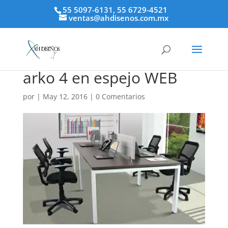
55 5097-6131, 55 6729-4521
ventas@ahdisenos.com.mx
arko 4 en espejo WEB
por
|
May 12, 2016
|
0 Comentarios