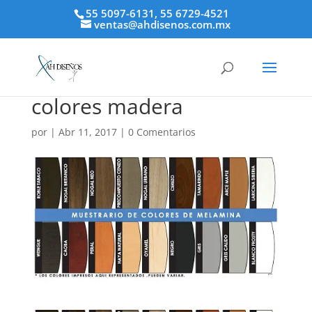
55 5097-6131, 55 6729-4521
ventas@ahdisenos.com.mx
colores madera
por
|
Abr 11, 2017
|
0 Comentarios