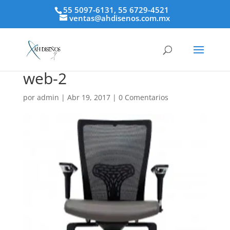
55 5097-6131, 55 6729-4521
ventas@ahdisenos.com.mx
web-2
por
admin
|
Abr 19, 2017
|
0 Comentarios