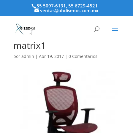
55 5097-6131, 55 6729-4521
ventas@ahdisenos.com.mx
matrix1
por
admin
|
Abr 19, 2017
|
0 Comentarios