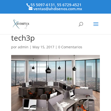
55 5097-6131, 55 6729-4521
ventas@ahdisenos.com.mx
tech3p
por
admin
|
May 15, 2017
|
0 Comentarios