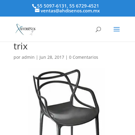
55 5097-6131, 55 6729-4521
ventas@ahdisenos.com.mx
trix
por
admin
|
Jun 28, 2017
|
0 Comentarios