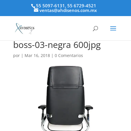
55 5097-6131, 55 6729-4521
ventas@ahdisenos.com.mx
boss-03-negra 600jpg
por
|
Mar 16, 2018
|
0 Comentarios