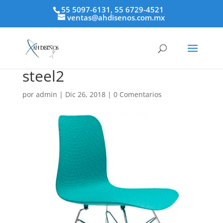
55 5097-6131, 55 6729-4521
ventas@ahdisenos.com.mx
steel2
por
admin
|
Dic 26, 2018
|
0 Comentarios