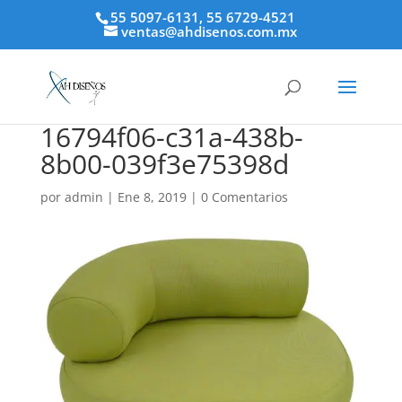
55 5097-6131, 55 6729-4521
ventas@ahdisenos.com.mx
16794f06-c31a-438b-
8b00-039f3e75398d
por
admin
|
Ene 8, 2019
|
0 Comentarios