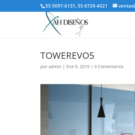
55 5097-6131, 55 6729-4521
ventas
TOWEREVO5
por
admin
|
Ene 9, 2019
|
0 Comentarios