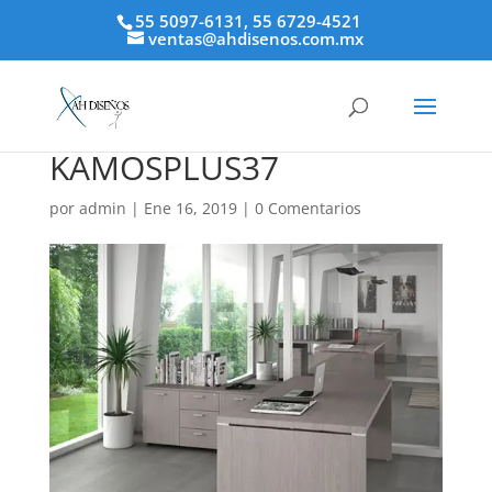
55 5097-6131, 55 6729-4521
ventas@ahdisenos.com.mx
KAMOSPLUS37
por
admin
|
Ene 16, 2019
|
0 Comentarios