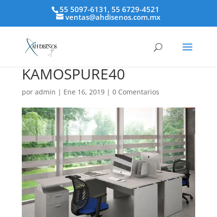
55 5097-6131, 55 6729-4521
ventas@ahdisenos.com.mx
KAMOSPURE40
por
admin
|
Ene 16, 2019
|
0 Comentarios