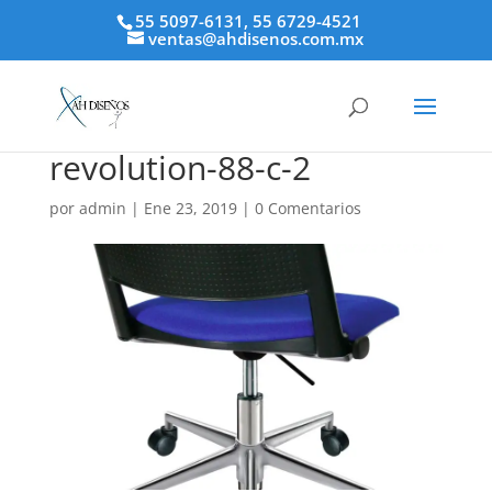
55 5097-6131, 55 6729-4521
ventas@ahdisenos.com.mx
revolution-88-c-2
por
admin
|
Ene 23, 2019
|
0 Comentarios