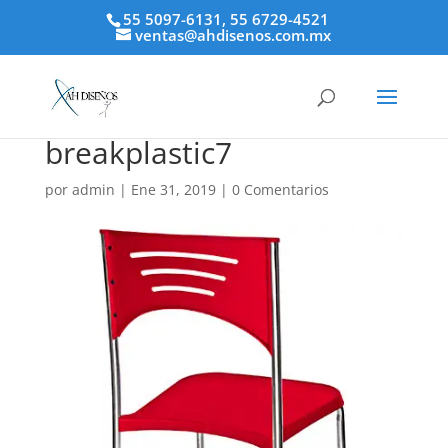
55 5097-6131, 55 6729-4521
ventas@ahdisenos.com.mx
breakplastic7
por
admin
|
Ene 31, 2019
|
0 Comentarios