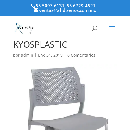
55 5097-6131, 55 6729-4521
ventas@ahdisenos.com.mx
KYOSPLASTIC
por
admin
|
Ene 31, 2019
|
0 Comentarios